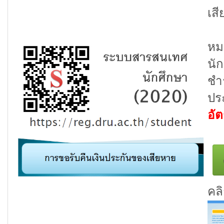
เส
หม
นั
ชำ
ปร
อั
คล