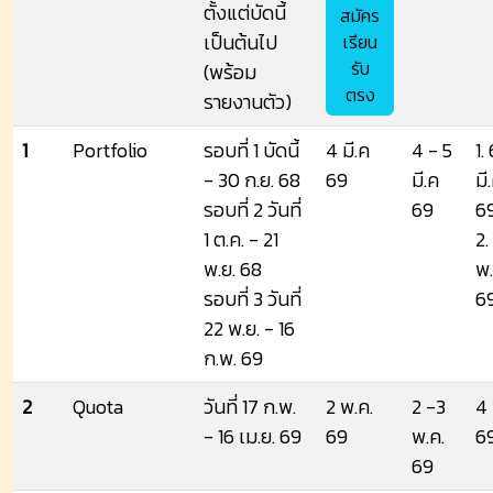
ตั้งแต่บัดนี้
สมัคร
เป็นต้นไป
เรียน
รับ
(พร้อม
ตรง
รายงานตัว)
1
Portfolio
รอบที่ 1 บัดนี้
4 มี.ค
4 - 5
1.
- 30 ก.ย. 68
69
มี.ค
มี
รอบที่ 2 วันที่
69
6
1 ต.ค. - 21
2.
พ.ย. 68
พ.
รอบที่ 3 วันที่
6
22 พ.ย. - 16
ก.พ. 69
2
Quota
วันที่ 17 ก.พ.
2 พ.ค.
2 -3
4 
- 16 เม.ย. 69
69
พ.ค.
6
69